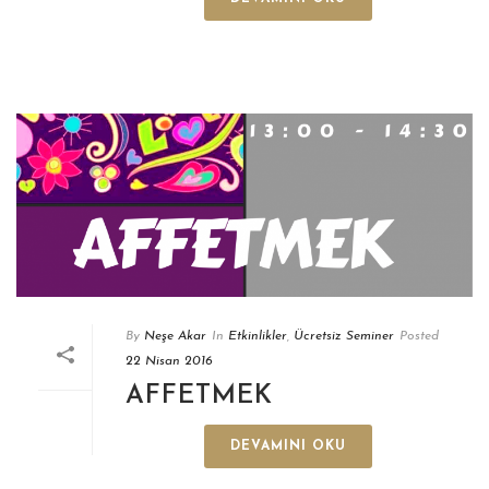
By
Neşe Akar
In
Etkinlikler
,
Ücretsiz Seminer
Posted
22 Nisan 2016
AFFETMEK
DEVAMINI OKU