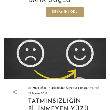
DAHA GÜÇLÜ
DEVAMINI OKU
By
Neşe Akar
In
Etkinlikler
,
Ücretsiz Seminer
Posted
12 Nisan 2018
TATMINSIZLIĞIN
BILINMEYEN YÜZÜ