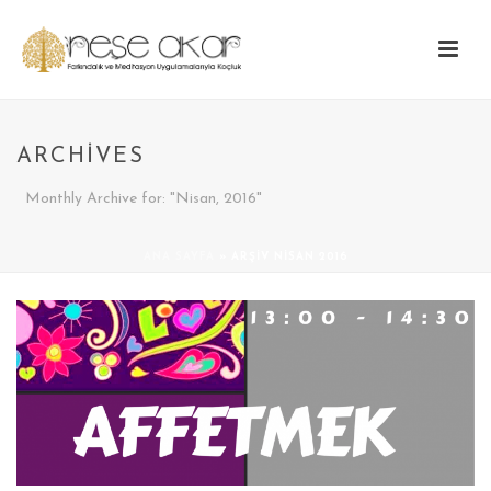
ARCHIVES
Monthly Archive for: "Nisan, 2016"
ANA SAYFA
»
ARŞIV NISAN 2016