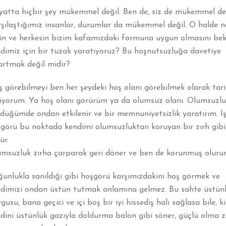
atta hiçbir şey mükemmel değil. Ben de, siz de mükemmel değ
şılaştığımız insanlar, durumlar da mükemmel değil. O halde n
in ve herkesin bizim kafamızdaki formuna uygun olmasını bek
dimiz için bir tuzak yaratıyoruz? Bu hoşnutsuzluğa davetiye
artmak değil midir?
 görebilmeyi ben her şeydeki hoş olanı görebilmek olarak tar
iyorum. Ya hoş olanı görürüm ya da olumsuz olanı. Olumsuzl
düğümde ondan etkilenir ve bir memnuniyetsizlik yaratırım. İş
görü bu noktada kendimi olumsuzluktan koruyan bir zırh gibi 
ür.
msuzluk zırha çarparak geri döner ve ben de korunmuş oluru
unlukla sanıldığı gibi hoşgörü karşımızdakini hoş görmek ve
dimizi ondan üstün tutmak anlamına gelmez. Bu sahte üstün
gusu, bana geçici ve içi boş bir iyi hissediş hali sağlasa bile, ki
dini üstünlük gazıyla doldurma balon gibi söner, güçlü olma z