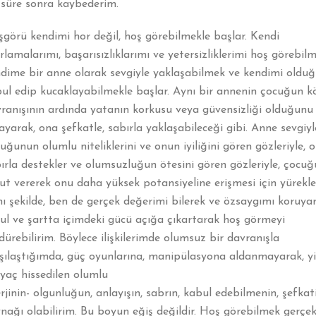
 süre sonra kaybederim.
görü kendimi hor değil, hoş görebilmekle başlar. Kendi
ırlamalarımı, başarısızlıklarımı ve yetersizliklerimi hoş görebilm
dime bir anne olarak sevgiyle yaklaşabilmek ve kendimi oldu
ul edip kucaklayabilmekle başlar. Aynı bir annenin çocuğun k
ranışının ardında yatanın korkusu veya güvensizliği olduğunu
ayarak, ona şefkatle, sabırla yaklaşabileceği gibi. Anne sevgiyl
uğunun olumlu niteliklerini ve onun iyiliğini gören gözleriyle, 
ırla destekler ve olumsuzluğun ötesini gören gözleriyle, çocu
t vererek onu daha yüksek potansiyeline erişmesi için yüreklen
ı şekilde, ben de gerçek değerimi bilerek ve özsaygımı koruyar
ul ve şartta içimdeki gücü açığa çıkartarak hoş görmeyi
dürebilirim. Böylece ilişkilerimde olumsuz bir davranışla
şılaştığımda, güç oyunlarına, manipülasyona aldanmayarak, y
iyaç hissedilen olumlu
rjinin- olgunluğun, anlayışın, sabrın, kabul edebilmenin, şefkat
nağı olabilirim. Bu boyun eğiş değildir. Hoş görebilmek gerçek