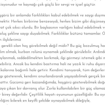
isyonudur ve kaynağı çok güçlü bir sevgi ve içsel güçtür.
görü bir anlamda farklılıkları kabul edebilmek ve saygı duym
ektir. Herkes birbirine benzeseydi, herkes bizim gibi düşünsey
at çok sıkıcı olurdu. Bir başkasının varlığını kabul edebilmek v
oluş şekline saygı duyabilmek. Farklılıklar bütünü tamamlar. 
 ilişkilerimiz
n gerekli olan hoş görebilmek değil midir? Bu güç bozulmuş hal
lim olmak, kurban rolünü oynamak şeklinde görülebilir. Ardınd
ylanmak, reddedilmekten korkmak, ilgi görmeyi istemek gibi ni
ebiliriz. Ancak bu kendini bastırma hali ne yazık ki ruhu dışarı
kalarına bağımlı hale getirir. Kendimi tanıyarak, tüm değerle
gı göstererek, kendimi onurlandırarak yaşayabilmek gerçek bi
attır. Gücümü geri kazandığımda, hoşgörü gösterebilmek doğa
aya çıkan bir davranış olur. Zorla kullanılabilen bir güç olama
 birey değerlidir. Çeşitlilik hayatı oyununun güzelliğidir. Bu o
eliğini bilerek en keyifli şekilde oynayabilmek dileğiyle,